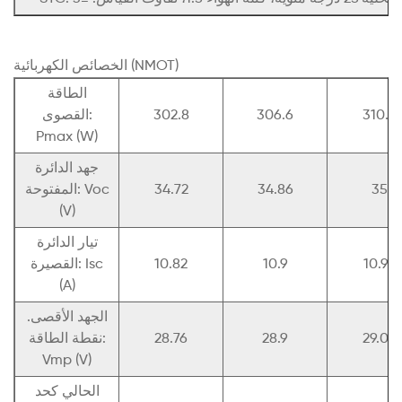
الخصائص الكهربائية (NMOT)
الطاقة
310.3
306.6
302.8
القصوى:
Pmax (W)
جهد الدائرة
35
34.86
34.72
المفتوحة: Voc
(V)
تيار الدائرة
10.97
10.9
10.82
القصيرة: Isc
(A)
الجهد الأقصى.
29.04
28.9
28.76
نقطة الطاقة:
Vmp (V)
الحالي كحد