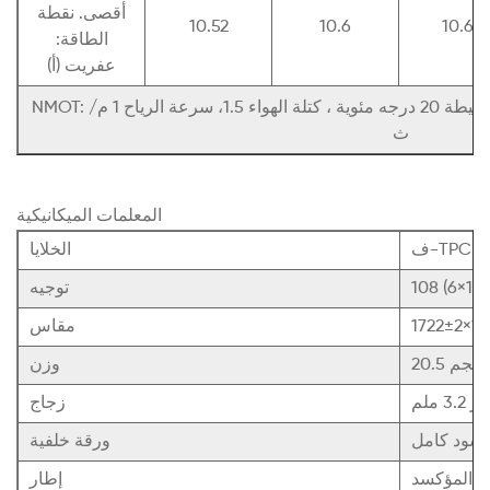
أقصى. نقطة
10.52
10.6
10.68
الطاقة:
عفريت (أ)
حيطة 20
درجه مئوية
، كتلة الهواء 1.5، سرعة الرياح 1 م/
ث
المعلمات الميكانيكية
ف-TPC
الخلايا
108 (6×18)
توجيه
مقاس
20.5 كجم
وزن
ملم
زجاج
أسود كامل
ورقة خلفية
وم المؤكسد
إطار