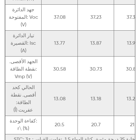
جهد الدائرة
37.38
37.23
37.08
المفتوحة: Voc
(V)
تيار الدائرة
13.92
13.87
13.77
القصيرة: Isc
(A)
الجهد الأقصى.
30.88
30.73
30.58
نقطة الطاقة:
Vmp (V)
الحالي كحد
أقصى. نقطة
13.08
13.18
13.28
الطاقة:
عفريت (أ)
كفاءة الوحدة:
20.5
20.7
21
r\ (%)